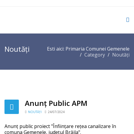
Noutăți
Esti aici:
Primaria Comunei Gemenele
Category
Noutăți
Anunț Public APM
NOUTĂȚI
24/07/2024
Anunț public proiect "Înființare rețea canalizare în
comuna Gemenele, județul Brăila".