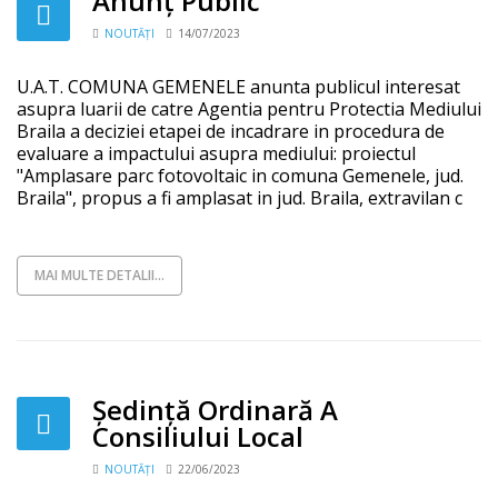
Anunț Public
NOUTĂȚI
14/07/2023
U.A.T. COMUNA GEMENELE anunta publicul interesat
asupra luarii de catre Agentia pentru Protectia Mediului
Braila a deciziei etapei de incadrare in procedura de
evaluare a impactului asupra mediului: proiectul
"Amplasare parc fotovoltaic in comuna Gemenele, jud.
Braila", propus a fi amplasat in jud. Braila, extravilan c
MAI MULTE DETALII...
Ședință Ordinară A
Consiliului Local
NOUTĂȚI
22/06/2023