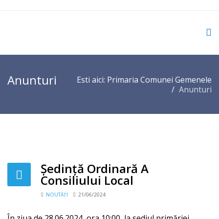
Anunturi
Esti aici:
Primaria Comunei Gemenele
Anunturi
Ședință Ordinară A
Consiliului Local
NOUTĂȚI
21/06/2024
În ziua de 28.06.2024, ora 10:00, la sediul primăriei